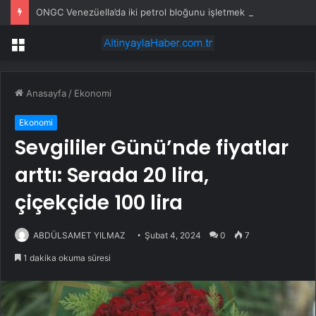
ONGC Venezüella’da iki petrol bloğunu işletmek için anlaşma imzalayacak
Menü
Anasayfa
/
Ekonomi
Ekonomi
Sevgililer Günü’nde fiyatlar
arttı: Serada 20 lira,
çiçekçide 100 lira
ABDÜLSAMET YILMAZ
Şubat 4, 2024
0
7
1 dakika okuma süresi