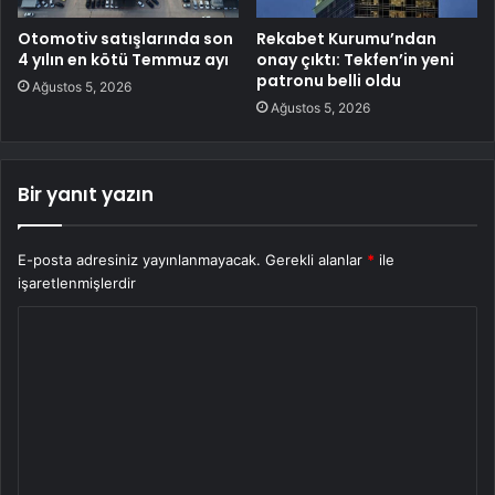
Otomotiv satışlarında son
Rekabet Kurumu’ndan
4 yılın en kötü Temmuz ayı
onay çıktı: Tekfen’in yeni
patronu belli oldu
Ağustos 5, 2026
Ağustos 5, 2026
Bir yanıt yazın
E-posta adresiniz yayınlanmayacak.
Gerekli alanlar
*
ile
işaretlenmişlerdir
Y
o
r
u
m
*