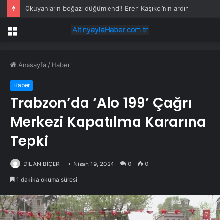
Okuyanların boğazı düğümlendi! Eren Kaşıkçı’nın ardından yapılan o yorum gündem oldu
Menü
Anasayfa
/
Haber
Haber
Trabzon’da ‘Alo 199’ Çağrı
Merkezi Kapatılma Kararına
Tepki
DİLAN BİÇER
Nisan 19, 2024
0
0
1 dakika okuma süresi