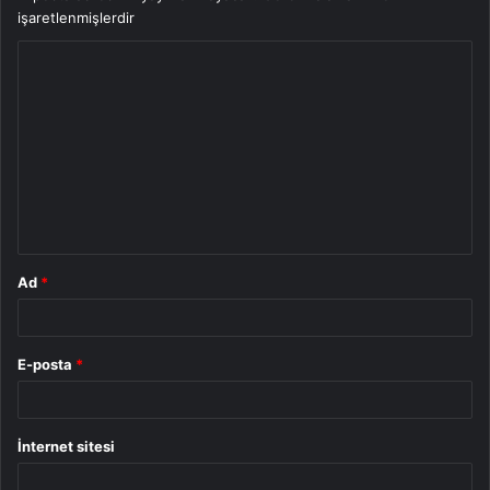
işaretlenmişlerdir
Y
o
r
u
m
*
Ad
*
E-posta
*
İnternet sitesi