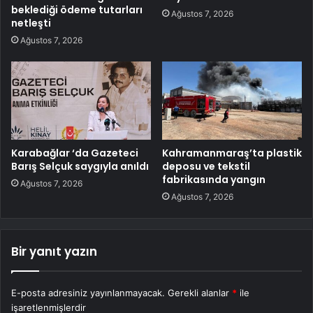
beklediği ödeme tutarları
Ağustos 7, 2026
netleşti
Ağustos 7, 2026
Karabağlar ‘da Gazeteci
Kahramanmaraş’ta plastik
Barış Selçuk saygıyla anıldı
deposu ve tekstil
fabrikasında yangın
Ağustos 7, 2026
Ağustos 7, 2026
Bir yanıt yazın
E-posta adresiniz yayınlanmayacak.
Gerekli alanlar
*
ile
işaretlenmişlerdir