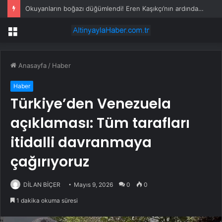
Okuyanların boğazı düğümlendi! Eren Kaşıkçı’nın ardından yapılan o yorum gündem oldu
Menü
Anasayfa
/
Haber
Haber
Türkiye’den Venezuela
açıklaması: Tüm tarafları
itidalli davranmaya
çağırıyoruz
DİLAN BİÇER
Mayıs 9, 2026
0
0
1 dakika okuma süresi