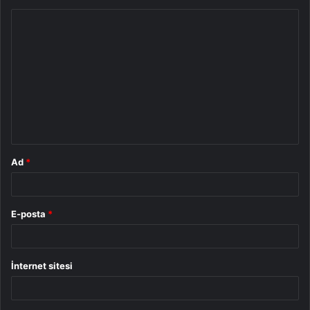
Y
o
r
u
m
*
Ad
*
E-posta
*
İnternet sitesi