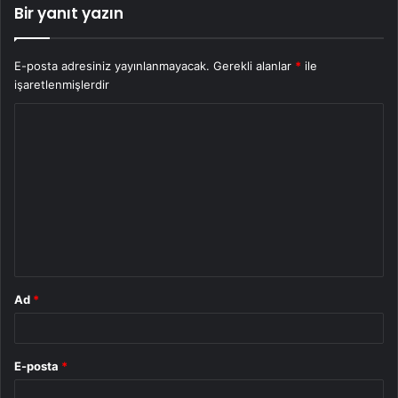
Bir yanıt yazın
E-posta adresiniz yayınlanmayacak.
Gerekli alanlar
*
ile
işaretlenmişlerdir
Y
o
r
u
m
*
Ad
*
E-posta
*