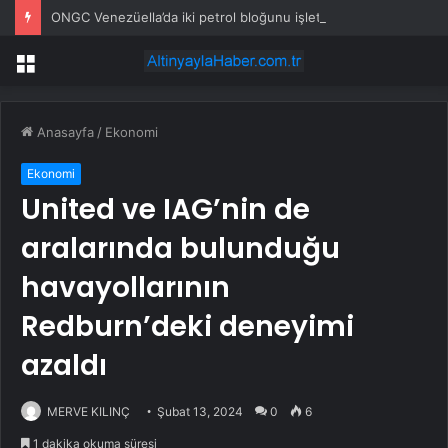
ONGC Venezüella’da iki petrol bloğunu işletmek için anlaşma imzalayacak
Menü
Anasayfa
/
Ekonomi
Ekonomi
United ve IAG’nin de
aralarında bulunduğu
havayollarının
Redburn’deki deneyimi
azaldı
MERVE KILINÇ
Şubat 13, 2024
0
6
1 dakika okuma süresi