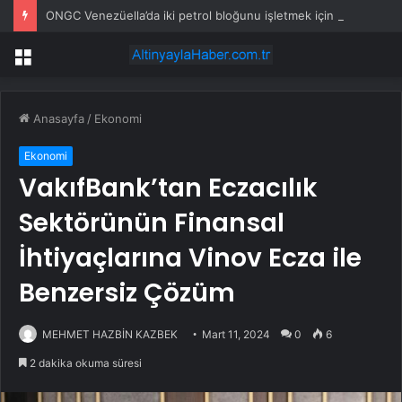
ONGC Venezüella’da iki petrol bloğunu işletmek için anlaşma imzalayacak
Menü
Anasayfa
/
Ekonomi
Ekonomi
VakıfBank’tan Eczacılık
Sektörünün Finansal
İhtiyaçlarına Vinov Ecza ile
Benzersiz Çözüm
MEHMET HAZBİN KAZBEK
Mart 11, 2024
0
6
2 dakika okuma süresi