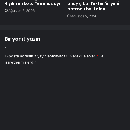
4 yılın en kötü Temmuz ayı
onay çıktı: Tekfen’in yeni
patronu belli oldu
Ağustos 5, 2026
Ağustos 5, 2026
Bir yanıt yazın
E-posta adresiniz yayınlanmayacak.
Gerekli alanlar
*
ile
işaretlenmişlerdir
Y
o
r
u
m
*