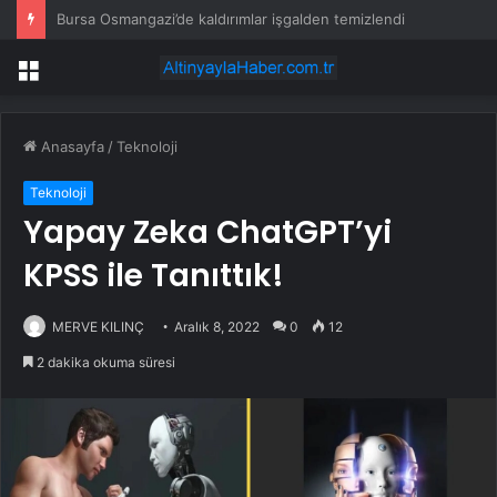
Karabağlar ‘da Gazeteci Barış Selçuk saygıyla anıldı
Menü
Anasayfa
/
Teknoloji
Teknoloji
Yapay Zeka ChatGPT’yi
KPSS ile Tanıttık!
MERVE KILINÇ
Aralık 8, 2022
0
12
2 dakika okuma süresi