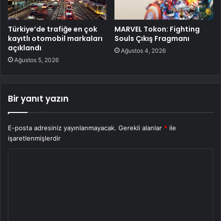
Türkiye’de trafiğe en çok
MARVEL Tokon: Fighting
kayıtlı otomobil markaları
Souls Çıkış Fragmanı
açıklandı
Ağustos 4, 2026
Ağustos 5, 2026
Bir yanıt yazın
E-posta adresiniz yayınlanmayacak.
Gerekli alanlar
*
ile
işaretlenmişlerdir
Y
o
r
u
m