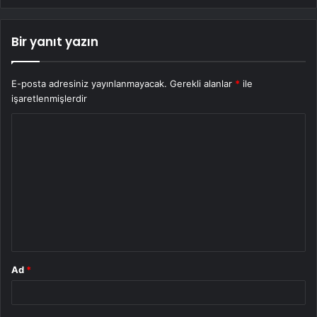
Bir yanıt yazın
E-posta adresiniz yayınlanmayacak.
Gerekli alanlar
*
ile
işaretlenmişlerdir
Y
o
r
u
m
*
Ad
*