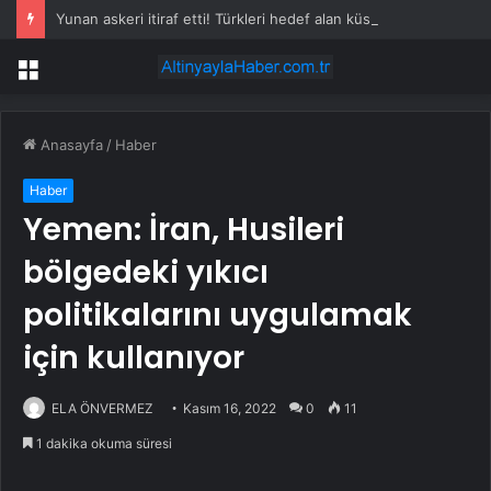
Yunan askeri itiraf etti! Türkleri hedef alan küstah emre tepki yağdı
Menü
Anasayfa
/
Haber
Haber
Yemen: İran, Husileri
bölgedeki yıkıcı
politikalarını uygulamak
için kullanıyor
ELA ÖNVERMEZ
Kasım 16, 2022
0
11
1 dakika okuma süresi