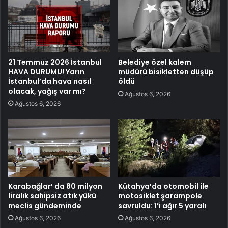
21 Temmuz 2026 İstanbul
Belediye özel kalem
HAVA DURUMU! Yarın
müdürü bisikletten düşüp
İstanbul’da hava nasıl
öldü
olacak, yağış var mı?
Ağustos 6, 2026
Ağustos 6, 2026
Karabağlar’ da 80 milyon
Kütahya’da otomobil ile
liralık sahipsiz atık yükü
motosiklet şarampole
meclis gündeminde
savruldu: 1’i ağır 5 yaralı
Ağustos 6, 2026
Ağustos 6, 2026