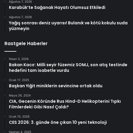
Ağustos 7, 2026
Karabük’te Sağanak Hayatı Olumsuz Etkiledi
Ağustos 7, 2026
Yağış sonrası deniz uyarısı! Bulanık ve kötü kokulu suda
yüzmeyin
Rastgele Haberler
Nisan 3, 2026
Bakan Kacır: Milli seyir füzemiz SOMJ, son atış testinde
hedefini tam isabetle vurdu
Ocak 17, 2025
Başkan Yiğit miniklerin sevincine ortak oldu
Mayıs 26, 2024
CIA, Gecenin Köründe Rus Hind-D Helikopterini Tıpkı
Filmlerdeki Gibi Nasıl Çaldı?
Ocak 10, 2026
CES 2026: 3. günde öne çıkan 10 yeni teknoloji
Haziran 4, 2025