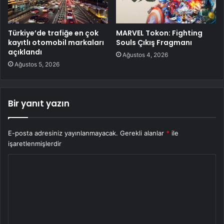
Türkiye’de trafiğe en çok
MARVEL Tokon: Fighting
kayıtlı otomobil markaları
Souls Çıkış Fragmanı
açıklandı
Ağustos 4, 2026
Ağustos 5, 2026
Bir yanıt yazın
E-posta adresiniz yayınlanmayacak.
Gerekli alanlar
*
ile
işaretlenmişlerdir
Y
o
r
u
m