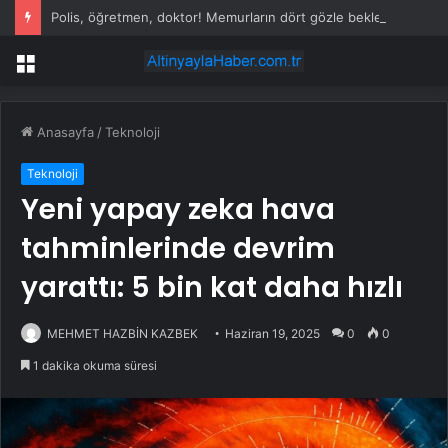
Polis, öğretmen, doktor! Memurların dört gözle beklediği ödeme tutarları netleşti
Menü
Anasayfa
/
Teknoloji
Teknoloji
Yeni yapay zeka hava
tahminlerinde devrim
yarattı: 5 bin kat daha hızlı
MEHMET HAZBİN KAZBEK
Haziran 19, 2025
0
0
1 dakika okuma süresi