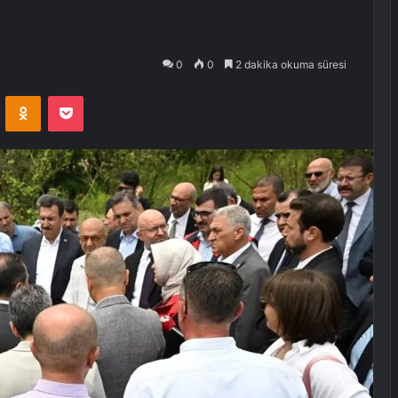
0
0
2 dakika okuma süresi
VKontakte
Odnoklassniki
Pocket