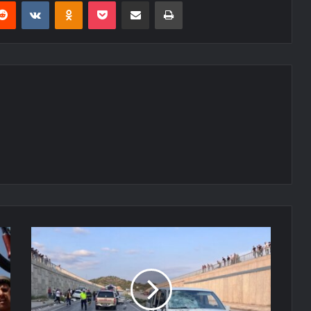
erest
Reddit
VKontakte
Odnoklassniki
Pocket
E-Posta ile paylaş
Yazdır