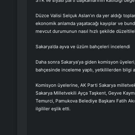
STK ve siyasi parti başkanlarının katıldığı değe
Düzce Valisi Selçuk Aslan’ın da yer aldığı topla
ekonomik anlamda yaşatacağı kayıplar ve bunda
mevcut durumunun nasıl hızlı şekilde düzeltile
Sakarya’da ayva ve üzüm bahçeleri incelendi
Daha sonra Sakarya’ya giden komisyon üyeleri
bahçesinde inceleme yaptı, yetkililerden bilgi al
Komisyon üyelerine, AK Parti Sakarya milletveki
Sakarya Milletvekili Ayça Taşkent, Geyve Ka
Temurci, Pamukova Belediye Başkanı Fatih Akın
ilgililer eşlik etti.