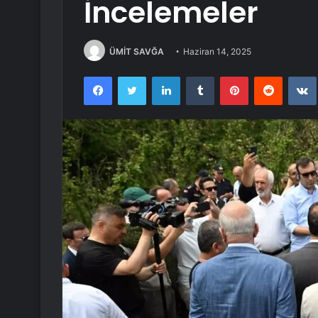
İncelemeler
ÜMİT SAVĞA
Haziran 14, 2025
Facebook
Twitter
LinkedIn
Tumblr
Pinterest
Reddit