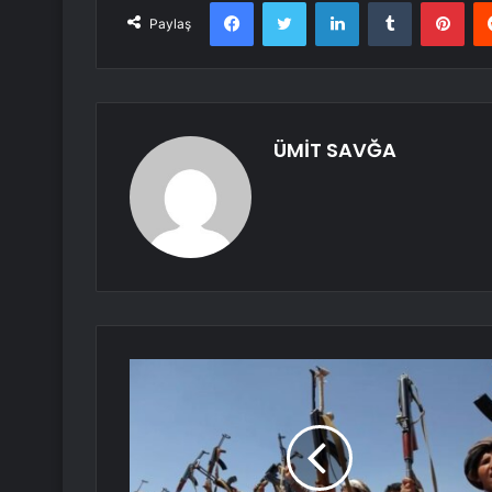
Facebook
Twitter
LinkedIn
Tumblr
Pint
Paylaş
ÜMİT SAVĞA