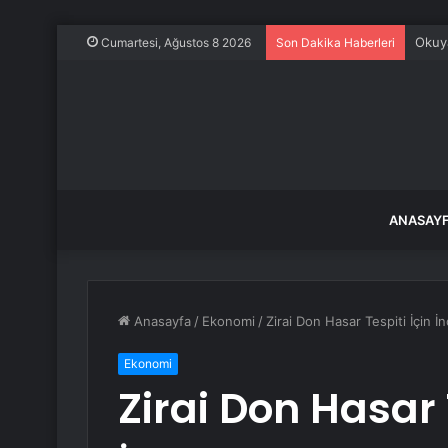
Okuya
Cumartesi, Ağustos 8 2026
Son Dakika Haberleri
ANASAY
Anasayfa
/
Ekonomi
/
Zirai Don Hasar Tespiti İçin İ
Ekonomi
Zirai Don Hasar 