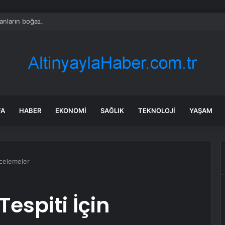
nların boğazı düğümlendi! Eren Kaşıkçı’nın ardından yapılan o yorum g
FA
HABER
EKONOMI
SAĞLIK
TEKNOLOJI
YAŞAM
ncelemeler
Tespiti İçin