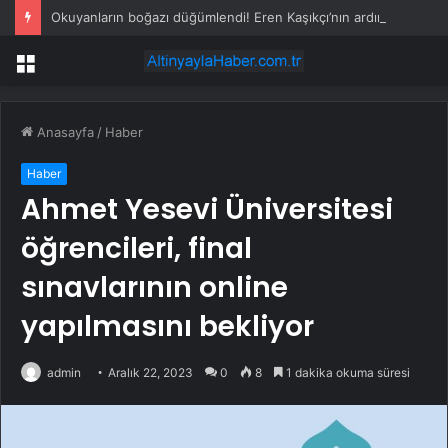
Okuyanların boğazı düğümlendi! Eren Kaşıkçı’nın ardından yapılan o yorum gündem oldu
Menü
Anasayfa
/
Haber
Haber
Ahmet Yesevi Üniversitesi
öğrencileri, final
sınavlarının online
yapılmasını bekliyor
admin
Aralık 22, 2023
0
8
1 dakika okuma süresi