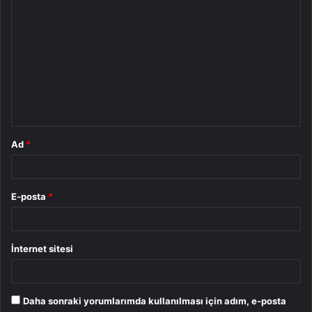
Y
o
r
u
m
*
Ad
*
E-posta
*
İnternet sitesi
Daha sonraki yorumlarımda kullanılması için adım, e-posta