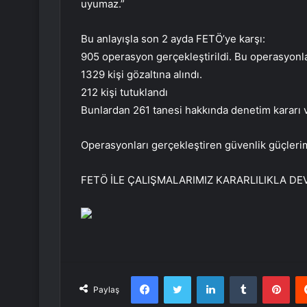
uyumaz.”
Bu anlayışla son 2 ayda FETÖ’ye karşı:
905 operasyon gerçekleştirildi. Bu operasyonl
1329 kişi gözaltına alındı.
212 kişi tutuklandı
Bunlardan 261 tanesi hakkında denetim kararı v
Operasyonları gerçekleştiren güvenlik güçlerim
FETÖ İLE ÇALIŞMALARIMIZ KARARLILIKLA DE
Facebook
Twitter
LinkedIn
Tumblr
Pint
Paylaş