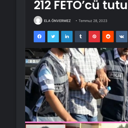
212 FETÖ’cü tut
ELA ÖNVERMEZ
Temmuz 28, 2023
Facebook
Twitter
LinkedIn
Tumblr
Pinterest
Reddit