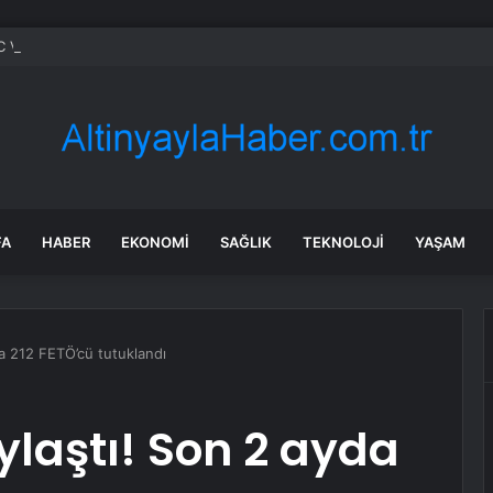
Venezüella’da iki petrol bloğunu işletmek için anlaşma imzalayacak
FA
HABER
EKONOMI
SAĞLIK
TEKNOLOJI
YAŞAM
da 212 FETÖ’cü tutuklandı
ylaştı! Son 2 ayda