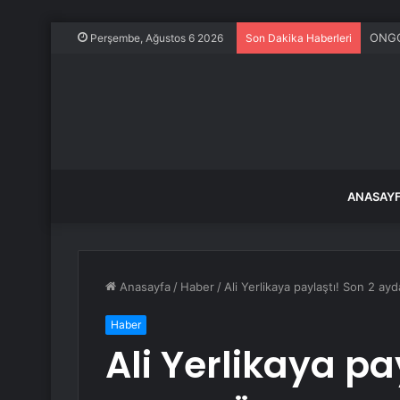
ONGC 
Perşembe, Ağustos 6 2026
Son Dakika Haberleri
ANASAY
Anasayfa
/
Haber
/
Ali Yerlikaya paylaştı! Son 2 ay
Haber
Ali Yerlikaya pa