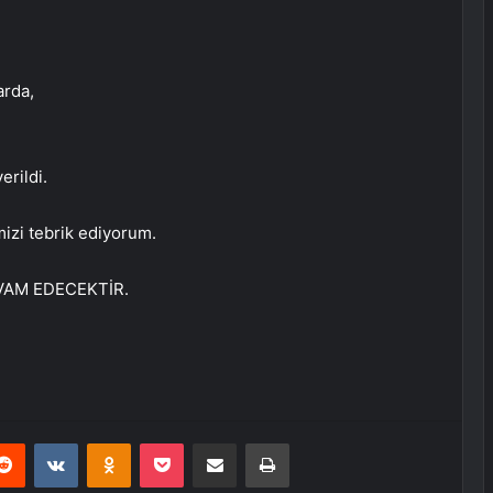
arda,
erildi.
izi tebrik ediyorum.
VAM EDECEKTİR.
erest
Reddit
VKontakte
Odnoklassniki
Pocket
E-Posta ile paylaş
Yazdır