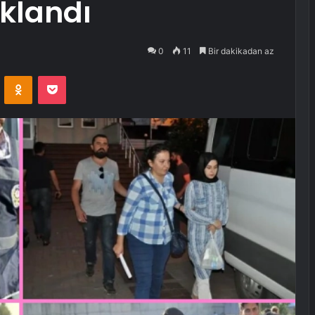
uklandı
0
11
Bir dakikadan az
VKontakte
Odnoklassniki
Pocket