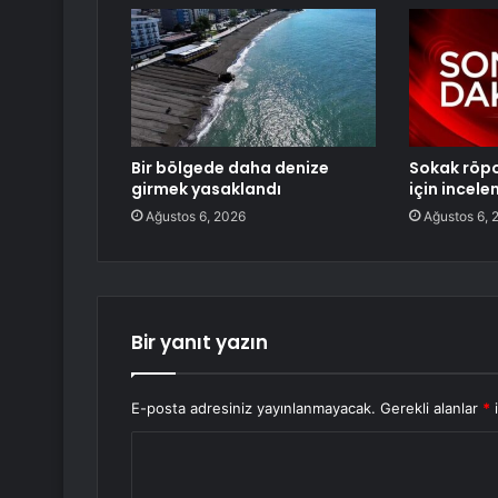
Bir bölgede daha denize
Sokak röpo
girmek yasaklandı
için incele
Ağustos 6, 2026
Ağustos 6, 
Bir yanıt yazın
E-posta adresiniz yayınlanmayacak.
Gerekli alanlar
*
i
Y
o