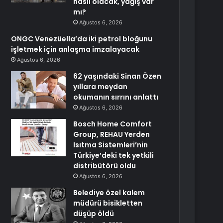
nasıl olacak, yağış var
mı?
Ağustos 6, 2026
ONGC Venezüella’da iki petrol bloğunu
işletmek için anlaşma imzalayacak
Ağustos 6, 2026
62 yaşındaki Sinan Özen
yıllara meydan
okumanın sırrını anlattı
Ağustos 6, 2026
Bosch Home Comfort
Group, REHAU Yerden
Isıtma Sistemleri’nin
Türkiye’deki tek yetkili
distribütörü oldu
Ağustos 6, 2026
Belediye özel kalem
müdürü bisikletten
düşüp öldü