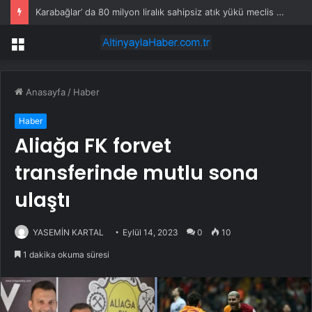
Karabağlar’ da 80 milyon liralık sahipsiz atık yükü meclis gündeminde
Menü
Anasayfa
/
Haber
Haber
Aliağa FK forvet
transferinde mutlu sona
ulaştı
YASEMİN KARTAL
Eylül 14, 2023
0
10
1 dakika okuma süresi