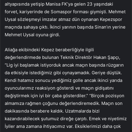
altyapısında yetişip Manisa FK’ya gelen 23 yaşındaki
forvet, kariyerinde de Somaspor forması giymişti. Mehmet
Uysal sözleşmeyi imzalar atmaz dün oynanan Kepezspor
maçında sahaya çıktı. İkinci yarının başında Sinan’ın yerine
Mehmet Uysal oyuna girdi.
Aliağa ekibindeki Kepez beraberliğiyle ilgili
değerlendirmede bulunan Teknik Direktör Hakan Şapçı,
“Lig iyi başlamak istiyorduk ancak maçın başında rüzgarın
da etkisiyle istediğimiz gibi oynayamadık. Geriye düştük.
Kendi hatamız sonucu yediğimiz golle ancak ikinci yarıda
oyuncularımız reaksiyon gösterdi ve maçın gidişatını
değiştirmek için iyi bir çaba gösterdiler.” “Birçok pozisyon
almamıza rağmen çoğunu değerlendiremedik. Maçın son
dakikasında berabere kaldık. Uzatmalarda bizi
kazandırabilecek şutumuz direğe çarptı. Emek ve niyetimiz
İyiler ama zamana ihtiyacımız var. Eksiklerimizi daha çok