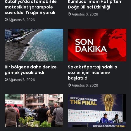
Kütahya’da otomobil ile
Kumluca İmam Hatip’ten
motosiklet şarampole
Doğa Bilinci Etkinliği
savruldu: 1’i ağır 5 yaralı
Ağustos 6, 2026
Ağustos 6, 2026
Bir bölgede daha denize
Sokak röportajındaki o
girmek yasaklandı
sözler için inceleme
başlatıldı
Ağustos 6, 2026
Ağustos 6, 2026