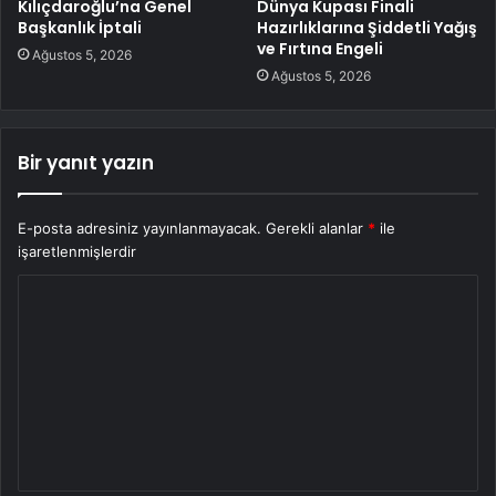
Kılıçdaroğlu’na Genel
Dünya Kupası Finali
Başkanlık İptali
Hazırlıklarına Şiddetli Yağış
ve Fırtına Engeli
Ağustos 5, 2026
Ağustos 5, 2026
Bir yanıt yazın
E-posta adresiniz yayınlanmayacak.
Gerekli alanlar
*
ile
işaretlenmişlerdir
Y
o
r
u
m
*