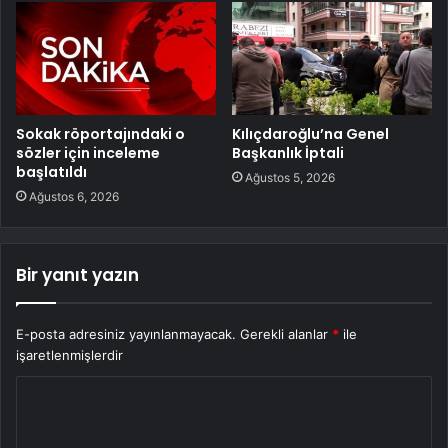
Sokak röportajındaki o
Kılıçdaroğlu’na Genel
sözler için inceleme
Başkanlık İptali
başlatıldı
Ağustos 5, 2026
Ağustos 6, 2026
Bir yanıt yazın
E-posta adresiniz yayınlanmayacak.
Gerekli alanlar
*
ile
işaretlenmişlerdir
Y
o