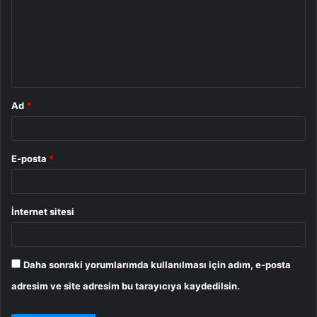
r
u
m
*
Ad
*
E-posta
*
İnternet sitesi
Daha sonraki yorumlarımda kullanılması için adım, e-posta
adresim ve site adresim bu tarayıcıya kaydedilsin.