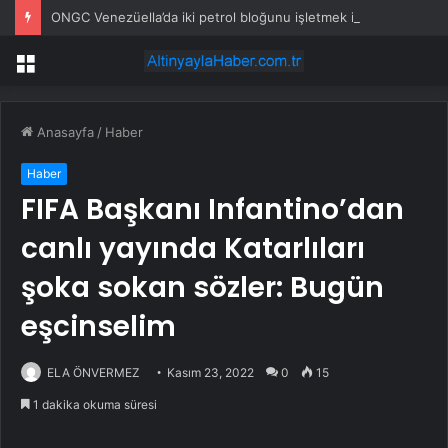
ONGC Venezüella’da iki petrol bloğunu işletmek için anlaşma imzalayacak
Menü
Anasayfa
/
Haber
Haber
FIFA Başkanı Infantino’dan
canlı yayında Katarlıları
şoka sokan sözler: Bugün
eşcinselim
ELA ÖNVERMEZ
Kasım 23, 2022
0
15
1 dakika okuma süresi