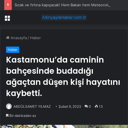
Sıcak ve fırtına kapışacak! Hem Bakan hem Meteoroloji uyardı.
Menü
Anasayfa
/
Haber
Haber
Kastamonu’da caminin
bahçesinde budadığı
ağaçtan düşen kişi hayatını
kaybetti.
ABDÜLSAMET YILMAZ
Şubat 9, 2023
0
13
Bir dakikadan az