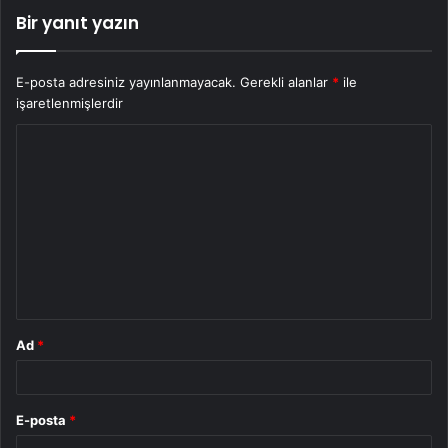
Bir yanıt yazın
E-posta adresiniz yayınlanmayacak.
Gerekli alanlar
*
ile
işaretlenmişlerdir
Y
o
r
u
m
*
Ad
*
E-posta
*