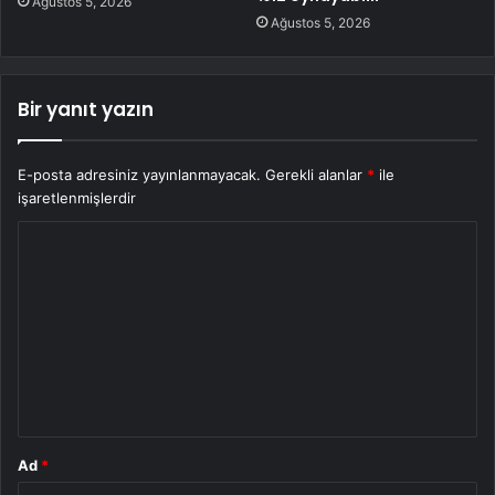
Ağustos 5, 2026
Ağustos 5, 2026
Bir yanıt yazın
E-posta adresiniz yayınlanmayacak.
Gerekli alanlar
*
ile
işaretlenmişlerdir
Y
o
r
u
m
*
Ad
*