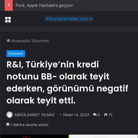
Ford, Apple Haritalar’a geçiyor
Menü
Anasayfa
/
Ekonomi
Ekonomi
R&I, Türkiye’nin kredi
notunu BB- olarak teyit
ederken, görünümü negatif
olarak teyit etti.
ABDÜLSAMET YILMAZ
Nisan 14, 2023
0
15
1 dakika okuma süresi