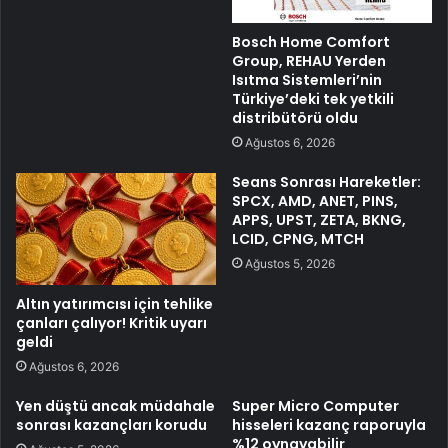
Bosch Home Comfort
Group, REHAU Yerden
Isıtma Sistemleri’nin
Türkiye’deki tek yetkili
distribütörü oldu
Ağustos 6, 2026
Seans Sonrası Hareketler:
SPCX, AMD, ANET, PINS,
APPS, UPST, ZETA, BKNG,
LCID, CPNG, MTCH
Ağustos 5, 2026
Altın yatırımcısı için tehlike
çanları çalıyor! Kritik uyarı
geldi
Ağustos 6, 2026
Yen düştü ancak müdahale
Super Micro Computer
sonrası kazançları korudu
hisseleri kazanç raporuyla
%12 oynayabilir