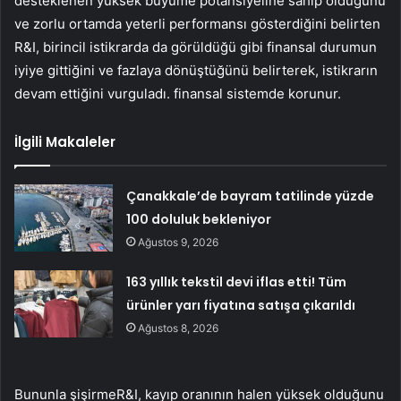
desteklenen yüksek büyüme potansiyeline sahip olduğunu
ve zorlu ortamda yeterli performansı gösterdiğini belirten
R&I, birincil istikrarda da görüldüğü gibi finansal durumun
iyiye gittiğini ve fazlaya dönüştüğünü belirterek, istikrarın
devam ettiğini vurguladı. finansal sistemde korunur.
İlgili Makaleler
Çanakkale’de bayram tatilinde yüzde
100 doluluk bekleniyor
Ağustos 9, 2026
163 yıllık tekstil devi iflas etti! Tüm
ürünler yarı fiyatına satışa çıkarıldı
Ağustos 8, 2026
Bununla
şişirme
R&I, kayıp oranının halen yüksek olduğunu