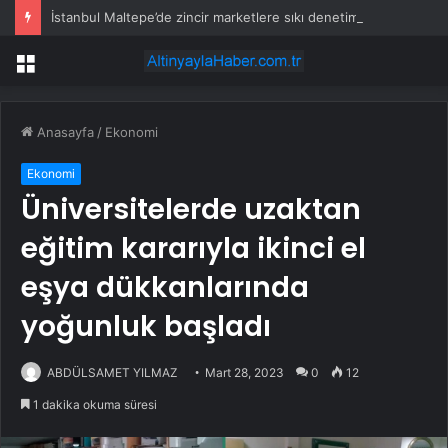
İstanbul Maltepe’de zincir marketlere sıkı denetim
Menü
Anasayfa
/
Ekonomi
Ekonomi
Üniversitelerde uzaktan
eğitim kararıyla ikinci el
eşya dükkanlarında
yoğunluk başladı
ABDÜLSAMET YILMAZ
Mart 28, 2023
0
12
1 dakika okuma süresi