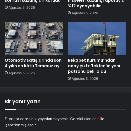
sonrası kazançları korudu
hisseleri kazanç raporuyla
%12 oynayabilir
Ağustos 5, 2026
Ağustos 5, 2026
Otomotiv satışlarında son
Rekabet Kurumu’ndan
4 yılın en kötü Temmuz ayı
onay çıktı: Tekfen’in yeni
patronu belli oldu
Ağustos 5, 2026
Ağustos 5, 2026
Bir yanıt yazın
E-posta adresiniz yayınlanmayacak.
Gerekli alanlar
*
ile
işaretlenmişlerdir