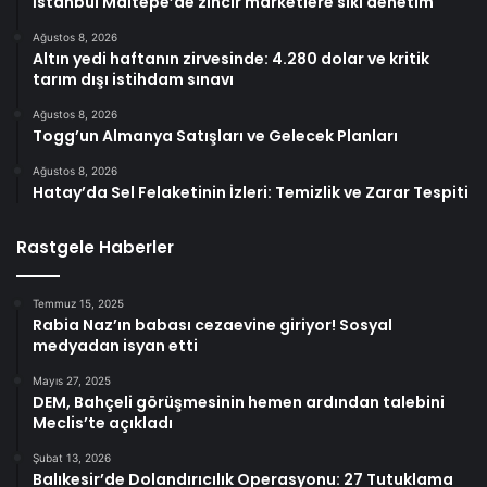
İstanbul Maltepe’de zincir marketlere sıkı denetim
Ağustos 8, 2026
Altın yedi haftanın zirvesinde: 4.280 dolar ve kritik
tarım dışı istihdam sınavı
Ağustos 8, 2026
Togg’un Almanya Satışları ve Gelecek Planları
Ağustos 8, 2026
Hatay’da Sel Felaketinin İzleri: Temizlik ve Zarar Tespiti
Rastgele Haberler
Temmuz 15, 2025
Rabia Naz’ın babası cezaevine giriyor! Sosyal
medyadan isyan etti
Mayıs 27, 2025
DEM, Bahçeli görüşmesinin hemen ardından talebini
Meclis’te açıkladı
Şubat 13, 2026
Balıkesir’de Dolandırıcılık Operasyonu: 27 Tutuklama